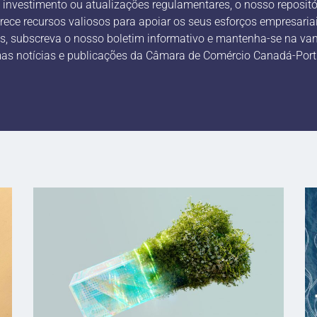
 investimento ou atualizações regulamentares, o nosso repositó
rece recursos valiosos para apoiar os seus esforços empresariai
s, subscreva o nosso boletim informativo e mantenha-se na v
mas notícias e publicações da Câmara de Comércio Canadá-Port