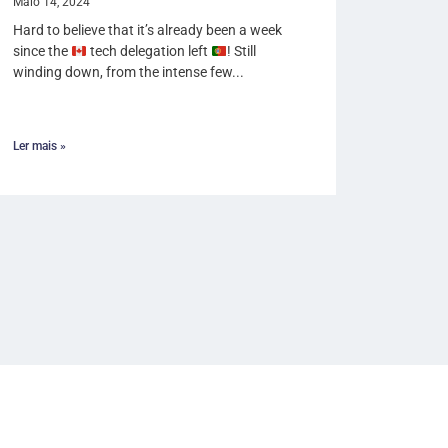
Maio 14, 2024
Hard to believe that it’s already been a week
since the
tech delegation left
! Still
winding down, from the intense few...
Ler mais »