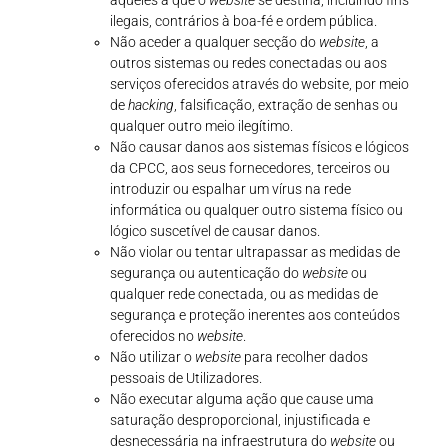
aqueles a que o
website
se destina, incluindo fins
ilegais, contrários à boa-fé e ordem pública.
Não aceder a qualquer secção do
website
, a
outros sistemas ou redes conectadas ou aos
serviços oferecidos através do website, por meio
de
hacking
, falsificação, extração de senhas ou
qualquer outro meio ilegítimo.
Não causar danos aos sistemas físicos e lógicos
da CPCC, aos seus fornecedores, terceiros ou
introduzir ou espalhar um vírus na rede
informática ou qualquer outro sistema físico ou
lógico suscetível de causar danos.
Não violar ou tentar ultrapassar as medidas de
segurança ou autenticação do
website
ou
qualquer rede conectada, ou as medidas de
segurança e proteção inerentes aos conteúdos
oferecidos no
website
.
Não utilizar o
website
para recolher dados
pessoais de Utilizadores.
Não executar alguma ação que cause uma
saturação desproporcional, injustificada e
desnecessária na infraestrutura do
website
ou