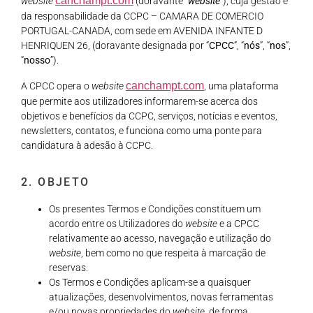
canchampt.com
website
(doravante “
website
”), cuja gestão é
da responsabilidade da CCPC – CAMARA DE COMERCIO
PORTUGAL-CANADA, com sede em AVENIDA INFANTE D
HENRIQUEN 26, (doravante designada por “
CPCC
”, “
nós
”, “
nos
”,
“
nosso
”).
canchampt.com
A CPCC opera o
website
, uma plataforma
que permite aos utilizadores informarem-se acerca dos
objetivos e benefícios da CCPC, serviços, notícias e eventos,
newsletters, contatos, e funciona como uma ponte para
candidatura à adesão à CCPC.
2. OBJETO
Os presentes Termos e Condições constituem um
acordo entre os Utilizadores do
website
e a CPCC
relativamente ao acesso, navegação e utilização do
website
, bem como no que respeita à marcação de
reservas.
Os Termos e Condições aplicam-se a quaisquer
atualizações, desenvolvimentos, novas ferramentas
e/ou novas propriedades do
website
, de forma