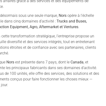
les affaires grâce à des services et des équipements de
ce.
 désormais sous une seule marque,
Nors
opère à l’échelle
e dans cinq domaines d’activité :
Trucks and Buses,
ction Equipment, Agro, Aftermarket et Ventures
.
 cette transformation stratégique, l’entreprise propose un
uille diversifié et des services intégrés, tout en entretenant
ations étroites et de confiance avec ses partenaires, clients
arché.
rque
Nors
est présente dans 7 pays, dont le
Canada
, et
nte les principaux fabricants dans ses domaines d’activité.
us de 100 unités, elle offre des services, des solutions et des
ents conçus pour faire fonctionner les choses mieux —
jour.