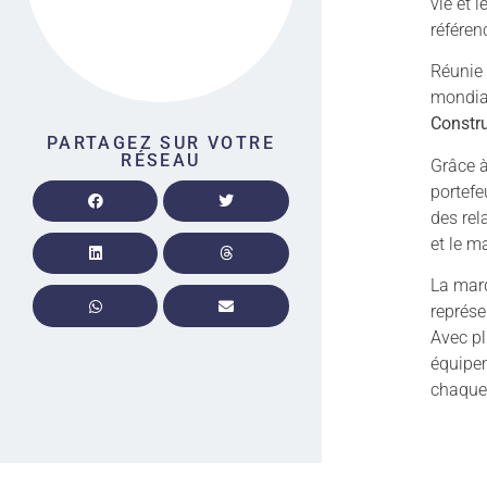
vie et 
référen
Réunie
mondial
Constru
PARTAGEZ SUR VOTRE
RÉSEAU
Grâce à
portefe
des rel
et le m
La ma
représe
Avec pl
équipem
chaque 