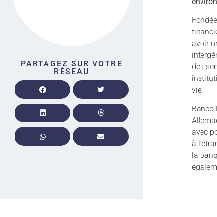
environ
Fondée 
financi
avoir u
intergé
PARTAGEZ SUR VOTRE
des ser
RÉSEAU
institu
vie.
Banco M
Allemag
avec po
à l’étr
la banq
égaleme