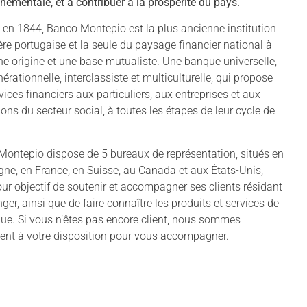
nementale, et à contribuer à la prospérité du pays.
en 1844, Banco Montepio est la plus ancienne institution
ère portugaise et la seule du paysage financier national à
ne origine et une base mutualiste. Une banque universelle,
nérationnelle, interclassiste et multiculturelle, qui propose
vices financiers aux particuliers, aux entreprises et aux
tions du secteur social, à toutes les étapes de leur cycle de
ontepio dispose de 5 bureaux de représentation, situés en
ne, en France, en Suisse, au Canada et aux États-Unis,
ur objectif de soutenir et accompagner ses clients résidant
anger, ainsi que de faire connaître les produits et services de
ue. Si vous n’êtes pas encore client, nous sommes
nt à votre disposition pour vous accompagner.