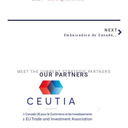
NEXT
Embaixadora do Canadá, Élise Racicot, faz um balanço da presença portuguesa naquele país
MEET THE CURRENT STRATEGIC PARTNERS
OUR PARTNERS