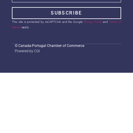
SUBSCRIBE
This site is protected by reCAPTCHA and the Google
Privacy Policy
and
Terms of
Service
apply.
©
Canada-Portugal Chamber of Commerce
Powered by CGI